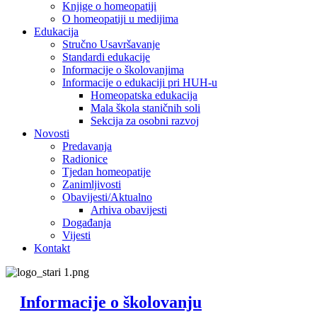
Knjige o homeopatiji
O homeopatiji u medijima
Edukacija
Stručno Usavršavanje
Standardi edukacije
Informacije o školovanjima
Informacije o edukaciji pri HUH-u
Homeopatska edukacija
Mala škola staničnih soli
Sekcija za osobni razvoj
Novosti
Predavanja
Radionice
Tjedan homeopatije
Zanimljivosti
Obavijesti/Aktualno
Arhiva obavijesti
Događanja
Vijesti
Kontakt
Informacije o školovanju