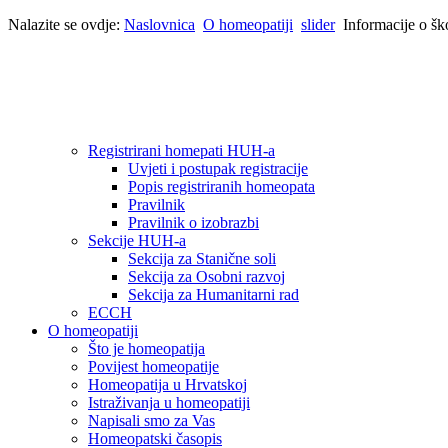
Nalazite se ovdje:
Naslovnica
O homeopatiji
slider
Informacije o šk
Registrirani homepati HUH-a
Uvjeti i postupak registracije
Popis registriranih homeopata
Pravilnik
Pravilnik o izobrazbi
Sekcije HUH-a
Sekcija za Stanične soli
Sekcija za Osobni razvoj
Sekcija za Humanitarni rad
ECCH
O homeopatiji
Što je homeopatija
Povijest homeopatije
Homeopatija u Hrvatskoj
Istraživanja u homeopatiji
Napisali smo za Vas
Homeopatski časopis