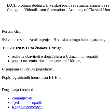
IACH program studija u Hrvatskoj poziva sve zainteresirane da se 
Georgeom Vithoulkasom (International Academy of Classical Ho
Postani član
Svi zainteresirani za učlanjenje u Hrvatsku udrugu homeopata mogu p
POGODNOSTI za članove Udruge:
redovite obavijesti o događajima u Udruzi i homeopatiji
popust na seminarima u organizaciji Udruge,
U pripremi su i druge pogodnosti.
Popis registriranih homeopata HUH-a
Događanja i novosti
Zanimljivosti
Tjedan homeopatije
Knjige o homeopatiji