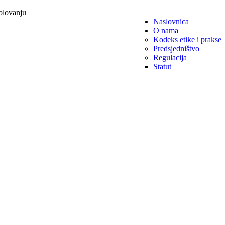
olovanju
Naslovnica
O nama
Kodeks etike i prakse
Predsjedništvo
Regulacija
Statut