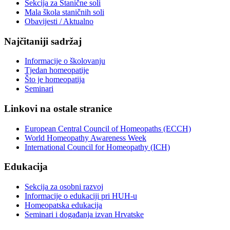
Sekcija za Stanične soli
Mala škola staničnih soli
Obavijesti / Aktualno
Najčitaniji sadržaj
Informacije o školovanju
Tjedan homeopatije
Što je homeopatija
Seminari
Linkovi na ostale stranice
European Central Council of Homeopaths (ECCH)
World Homeopathy Awareness Week
International Council for Homeopathy (ICH)
Edukacija
Sekcija za osobni razvoj
Informacije o edukaciji pri HUH-u
Homeopatska edukacija
Seminari i događanja izvan Hrvatske