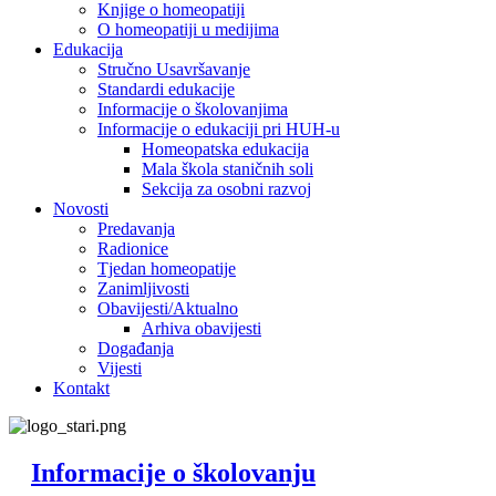
Knjige o homeopatiji
O homeopatiji u medijima
Edukacija
Stručno Usavršavanje
Standardi edukacije
Informacije o školovanjima
Informacije o edukaciji pri HUH-u
Homeopatska edukacija
Mala škola staničnih soli
Sekcija za osobni razvoj
Novosti
Predavanja
Radionice
Tjedan homeopatije
Zanimljivosti
Obavijesti/Aktualno
Arhiva obavijesti
Događanja
Vijesti
Kontakt
Informacije o školovanju