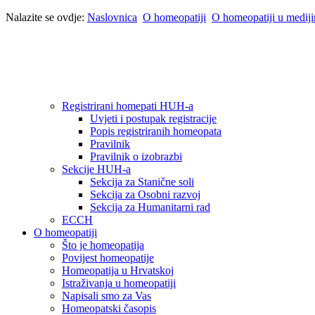
Nalazite se ovdje:
Naslovnica
O homeopatiji
O homeopatiji u medij
Registrirani homepati HUH-a
Uvjeti i postupak registracije
Popis registriranih homeopata
Pravilnik
Pravilnik o izobrazbi
Sekcije HUH-a
Sekcija za Stanične soli
Sekcija za Osobni razvoj
Sekcija za Humanitarni rad
ECCH
O homeopatiji
Što je homeopatija
Povijest homeopatije
Homeopatija u Hrvatskoj
Istraživanja u homeopatiji
Napisali smo za Vas
Homeopatski časopis