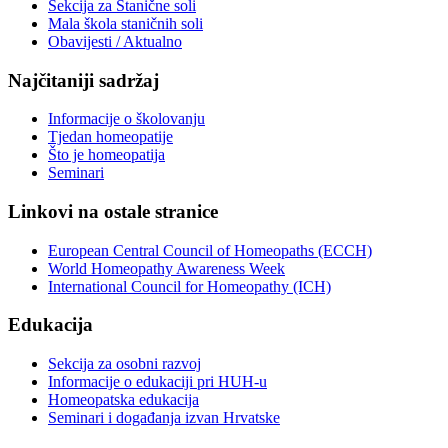
Sekcija za Stanične soli
Mala škola staničnih soli
Obavijesti / Aktualno
Najčitaniji sadržaj
Informacije o školovanju
Tjedan homeopatije
Što je homeopatija
Seminari
Linkovi na ostale stranice
European Central Council of Homeopaths (ECCH)
World Homeopathy Awareness Week
International Council for Homeopathy (ICH)
Edukacija
Sekcija za osobni razvoj
Informacije o edukaciji pri HUH-u
Homeopatska edukacija
Seminari i događanja izvan Hrvatske