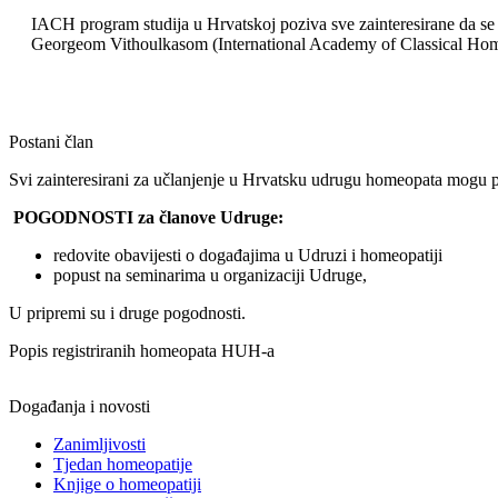
IACH program studija u Hrvatskoj poziva sve zainteresirane da se 
Georgeom Vithoulkasom (International Academy of Classical Ho
Postani član
Svi zainteresirani za učlanjenje u Hrvatsku udrugu homeopata mogu p
POGODNOSTI za članove Udruge:
redovite obavijesti o događajima u Udruzi i homeopatiji
popust na seminarima u organizaciji Udruge,
U pripremi su i druge pogodnosti.
Popis registriranih homeopata HUH-a
Događanja i novosti
Zanimljivosti
Tjedan homeopatije
Knjige o homeopatiji