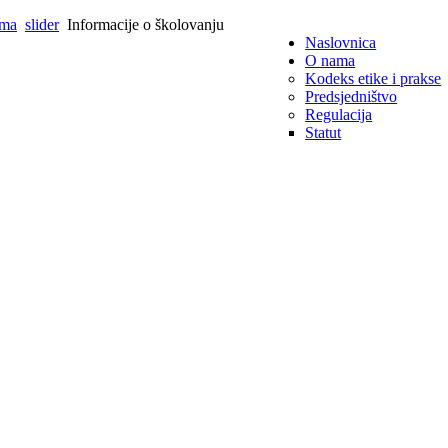
ima
slider
Informacije o školovanju
Naslovnica
O nama
Kodeks etike i prakse
Predsjedništvo
Regulacija
Statut