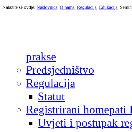
Nalazite se ovdje:
Naslovnica
O nama
Regulacija
Edukacija
Semina
prakse
Predsjedništvo
Regulacija
Statut
Registrirani homepat
Uvjeti i postupak reg